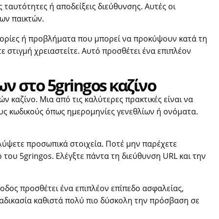
ταυτότητες ή αποδείξεις διεύθυνσης. Αυτές οι
των παικτών.
 απορίες ή προβλήματα που μπορεί να προκύψουν κατά τη
ε στιγμή χρειαστείτε. Αυτό προσθέτει ένα επιπλέον
 στο 5gringos καζίνο
 καζίνο. Μια από τις καλύτερες πρακτικές είναι να
υς κωδικούς όπως ημερομηνίες γενεθλίων ή ονόματα.
αλύψετε προσωπικά στοιχεία. Ποτέ μην παρέχετε
 του 5gringos. Ελέγξτε πάντα τη διεύθυνση URL και την
οδος προσθέτει ένα επιπλέον επίπεδο ασφαλείας,
ιαδικασία καθιστά πολύ πιο δύσκολη την πρόσβαση σε