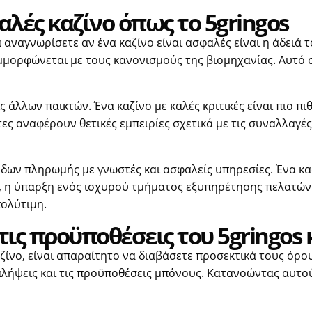
λές καζίνο όπως το 5gringos
αναγνωρίσετε αν ένα καζίνο είναι ασφαλές είναι η άδειά το
υμμορφώνεται με τους κανονισμούς της βιομηχανίας. Αυτό 
ς άλλων παικτών. Ένα καζίνο με καλές κριτικές είναι πιο π
τες αναφέρουν θετικές εμπειρίες σχετικά με τις συναλλαγές
θόδων πληρωμής με γνωστές και ασφαλείς υπηρεσίες. Ένα κ
 η ύπαρξη ενός ισχυρού τμήματος εξυπηρέτησης πελατών εί
πολύτιμη.
τις προϋποθέσεις του 5gringos 
ίνο, είναι απαραίτητο να διαβάσετε προσεκτικά τους όρου
αναλήψεις και τις προϋποθέσεις μπόνους. Κατανοώντας αυτ