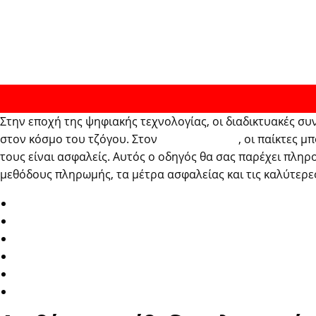
Στην εποχή της ψηφιακής τεχνολογίας, οι διαδικτυακές συν
στον κόσμο του τζόγου. Στον
5gringo casino
, οι παίκτες 
τους είναι ασφαλείς. Αυτός ο οδηγός θα σας παρέχει πληρ
μεθόδους πληρωμής, τα μέτρα ασφαλείας και τις καλύτερε
Διαθέσιμες μέθοδοι πληρωμής στο 5gringos καζίνο
Ασφαλείς διαδικασίες και πρωτόκολλα του 5gringos καζ
Συμβουλές για την προστασία των προσωπικών σας δε
Πώς να αναγνωρίσετε ένα ασφαλές καζίνο
Ενημέρωση για τους όρους και τις προϋποθέσεις του 5g
Συχνές ερωτήσεις σχετικά με τις συναλλαγές στο 5gring