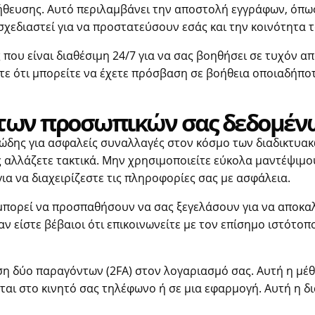
θευσης. Αυτό περιλαμβάνει την αποστολή εγγράφων, όπως 
 σχεδιαστεί για να προστατεύσουν εσάς και την κοινότητα 
ς που είναι διαθέσιμη 24/7 για να σας βοηθήσει σε τυχόν
τε ότι μπορείτε να έχετε πρόσβαση σε βοήθεια οποιαδήποτ
των προσωπικών σας δεδομένων
δης για ασφαλείς συναλλαγές στον κόσμο των διαδικτυακών
 αλλάζετε τακτικά. Μην χρησιμοποιείτε εύκολα μαντέψιμο
ια να διαχειρίζεστε τις πληροφορίες σας με ασφάλεια.
ου μπορεί να προσπαθήσουν να σας ξεγελάσουν για να αποκ
 είστε βέβαιοι ότι επικοινωνείτε με τον επίσημο ιστότοπο
ση δύο παραγόντων (2FA) στον λογαριασμό σας. Αυτή η μέθ
ται στο κινητό σας τηλέφωνο ή σε μια εφαρμογή. Αυτή η δ