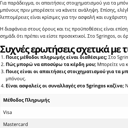
Για παράδειγμα, οι απαιτήσεις στοιχηματισμού για τα μπό
μπόνους πριν μπορέσετε να κάνετε ανάληψη. Επίσης, ελέγξ
λεπτομέρειες είναι κρίσιμες για την ασφαλή και ευχάριστη 
Η διαφάνεια στους όρους και τις προϋποθέσεις είναι επίση
σημάδι ότι πρέπει να είστε προσεκτικοί. Στο 5gringos, οι ό
Συχνές ερωτήσεις σχετικά με τ
Ποιες μέθοδοι πληρωμής είναι διαθέσιμες;
Στο 5gri
Πώς μπορώ να αποσύρω τα κέρδη μου;
Μπορείτε να κ
Ποιες είναι οι απαιτήσεις στοιχηματισμού για τα μ
μπόνους.
Είναι ασφαλείς οι συναλλαγές στο 5gringos καζίνο;
Ν
Μέθοδος Πληρωμής
Visa
Mastercard