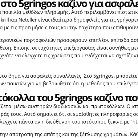
στο 5gringos καζίνο για ασφαλ
ια ποικιλία μεθόδων πληρωμής. Αυτό περιλαμβάνει πιστωτικ
rill και Neteller είναι ιδιαίτερα δημοφιλείς για τις γρήγο
γα με τις προτιμήσεις τους και την ταχύτητα που επιθυμο
εκτρονικών πορτοφολιών προσφέρουν επιπλέον επίπεδα ασφ
ση. Επίσης, οι ταχύτητες επεξεργασίας είναι συνήθως μεγ
νάτε να ελέγχετε τις χρεώσεις που ενδέχεται να σχετίζον
ο βήμα για ασφαλείς συναλλαγές. Στο 5gringos, μπορείτε να
λλων παικτών για να βεβαιωθείτε ότι η μέθοδος που επιλέγε
όκολλα του 5gringos καζίνο πο
ίζεται μέσω αυστηρών διαδικασιών και πρωτοκόλλων. Ο ισ
άς τους. Αυτό σημαίνει ότι οι ευαίσθητες πληροφορίες σας
λέγχετε πάντα αν η διεύθυνση του ιστότοπου ξεκινά με “ht
ια την αποτροπή της απάτης και της ξέπλυσης χρημάτων. Κά