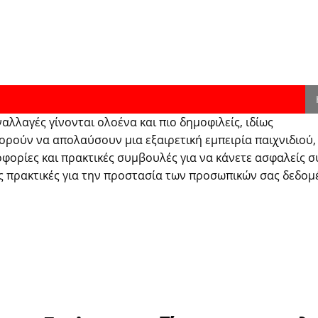
αλλαγές γίνονται ολοένα και πιο δημοφιλείς, ιδίως
μπορούν να απολαύσουν μια εξαιρετική εμπειρία παιχνιδιού
οφορίες και πρακτικές συμβουλές για να κάνετε ασφαλείς σ
ς πρακτικές για την προστασία των προσωπικών σας δεδομ
ίνο
δομένων
ringos καζίνο
os καζίνο