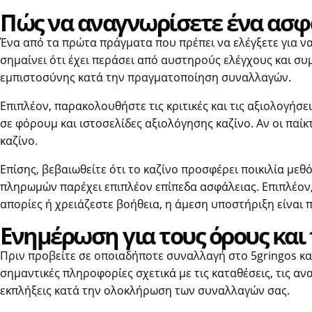
Πώς να αναγνωρίσετε ένα ασφα
Ένα από τα πρώτα πράγματα που πρέπει να ελέγξετε για να 
σημαίνει ότι έχει περάσει από αυστηρούς ελέγχους και σ
εμπιστοσύνης κατά την πραγματοποίηση συναλλαγών.
Επιπλέον, παρακολουθήστε τις κριτικές και τις αξιολογήσει
σε φόρουμ και ιστοσελίδες αξιολόγησης καζίνο. Αν οι παίκ
καζίνο.
Επίσης, βεβαιωθείτε ότι το καζίνο προσφέρει ποικιλία με
πληρωμών παρέχει επιπλέον επίπεδα ασφάλειας. Επιπλέον,
απορίες ή χρειάζεστε βοήθεια, η άμεση υποστήριξη είναι 
Ενημέρωση για τους όρους και 
Πριν προβείτε σε οποιαδήποτε συναλλαγή στο 5gringos καζ
σημαντικές πληροφορίες σχετικά με τις καταθέσεις, τις 
εκπλήξεις κατά την ολοκλήρωση των συναλλαγών σας.