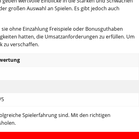
en geben wertvolle Einblicke in die Stärken und Schwächen
der großen Auswahl an Spielen. Es gibt jedoch auch
nn sie ohne Einzahlung Freispiele oder Bonusguthaben
rigkeiten hatten, die Umsatzanforderungen zu erfüllen. Um
k zu verschaffen.
wertung
/5
lgreiche Spielerfahrung sind. Mit den richtigen
sholen.