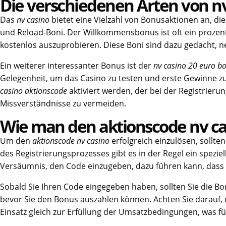
Die verschiedenen Arten von nv
Das
nv casino
bietet eine Vielzahl von Bonusaktionen an, di
und Reload-Boni. Der Willkommensbonus ist oft ein prozent
kostenlos auszuprobieren. Diese Boni sind dazu gedacht, n
Ein weiterer interessanter Bonus ist der
nv casino 20 euro b
Gelegenheit, um das Casino zu testen und erste Gewinne zu
casino aktionscode
aktiviert werden, der bei der Registrieru
Missverständnisse zu vermeiden.
Wie man den aktionscode nv cas
Um den
aktionscode nv casino
erfolgreich einzulösen, sollte
des Registrierungsprozesses gibt es in der Regel ein speziel
Versäumnis, den Code einzugeben, dazu führen kann, dass Si
Sobald Sie Ihren Code eingegeben haben, sollten Sie die 
bevor Sie den Bonus auszahlen können. Achten Sie darauf, d
Einsatz gleich zur Erfüllung der Umsatzbedingungen, was fü