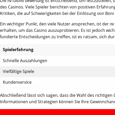
Die
nv casino bewertung
ist entscheidend, um festzustellen, 
des Casinos. Viele Spieler berichten von positiven Erfahr
Kritiken, die auf Schwierigkeiten bei der Einlösung von Bo
Ein wichtiger Punkt, den viele Nutzer ansprechen, ist der
nv
erhalten, um das Casino auszuprobieren. Es ist jedoch wich
fundierte Entscheidungen zu treffen, ist es ratsam, sich 
Spielerfahrung
Schnelle Auszahlungen
Vielfältige Spiele
Kundenservice
Abschließend lässt sich sagen, dass die Wahl des richtigen 
Informationen und Strategien können Sie Ihre Gewinnchanc