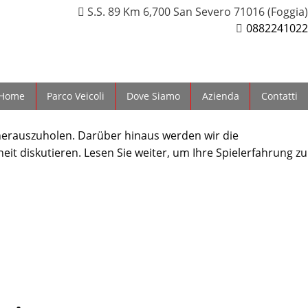
S.S. 89 Km 6,700 San Severo 71016 (Foggia)
0882241022
Home
Parco Veicoli
Dove Siamo
Azienda
Contatti
 herauszuholen. Darüber hinaus werden wir die
t diskutieren. Lesen Sie weiter, um Ihre Spielerfahrung zu