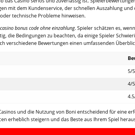
ob das Casino seriös und zuverlässig ist. Spielerbewertung
ungen mit dem Kundenservice, der schnellen Auszahlung und 
ni oder technische Probleme hinweisen.
 casino bonus code ohne einzahlung
. Spieler schätzen es, we
tig, die Bedingungen zu beachten, da einige Spieler Schwie
durch verschiedene Bewertungen einen umfassenden Überblic
Be
5/5
4/5
4.5
Casinos und die Nutzung von Boni entscheidend für eine erfo
en erheblich steigern und das Beste aus Ihrem Spiel herau