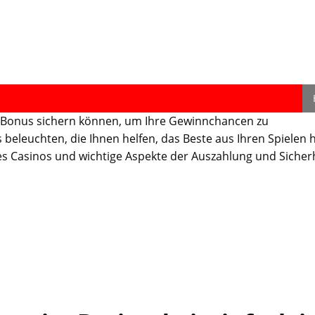
Bonus sichern können, um Ihre Gewinnchancen zu
beleuchten, die Ihnen helfen, das Beste aus Ihren Spielen
 Casinos und wichtige Aspekte der Auszahlung und Sicherhei
funktionieren
OS
im nv casino