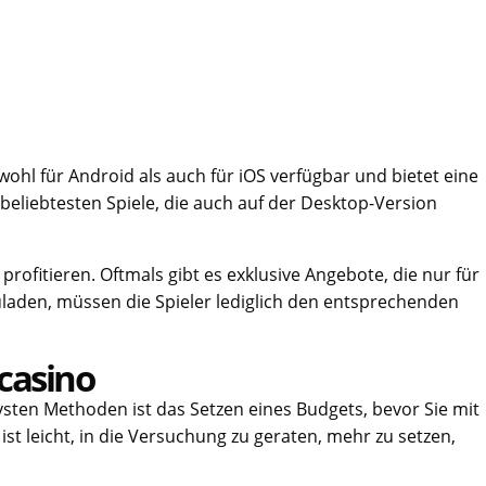
wohl für Android als auch für iOS verfügbar und bietet eine
 beliebtesten Spiele, die auch auf der Desktop-Version
profitieren. Oftmals gibt es exklusive Angebote, die nur für
uladen, müssen die Spieler lediglich den entsprechenden
casino
ivsten Methoden ist das Setzen eines Budgets, bevor Sie mit
ist leicht, in die Versuchung zu geraten, mehr zu setzen,