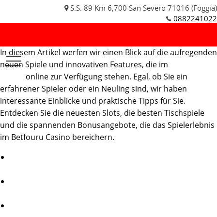
S.S. 89 Km 6,700 San Severo 71016 (Foggia)
0882241022
In diesem Artikel werfen wir einen Blick auf die aufregenden
Pole
neuen Spiele und innovativen Features, die im
betfouru
Position
casino
online zur Verfügung stehen. Egal, ob Sie ein
erfahrener Spieler oder ein Neuling sind, wir haben
Srl
interessante Einblicke und praktische Tipps für Sie.
Entdecken Sie die neuesten Slots, die besten Tischspiele
und die spannenden Bonusangebote, die das Spielerlebnis
im Betfouru Casino bereichern.
Die neuen Slotspiele im Betfouru Casino: Ein Blick auf die
Highlights
Innovative Live-Dealer-Spiele, die das Online-Casino-
Erlebnis revolutionieren
Die besten Tischspiele im Betfouru Casino: Klassiker und