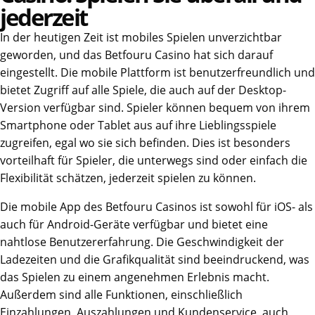
jederzeit
In der heutigen Zeit ist mobiles Spielen unverzichtbar
geworden, und das Betfouru Casino hat sich darauf
eingestellt. Die mobile Plattform ist benutzerfreundlich und
bietet Zugriff auf alle Spiele, die auch auf der Desktop-
Version verfügbar sind. Spieler können bequem von ihrem
Smartphone oder Tablet aus auf ihre Lieblingsspiele
zugreifen, egal wo sie sich befinden. Dies ist besonders
vorteilhaft für Spieler, die unterwegs sind oder einfach die
Flexibilität schätzen, jederzeit spielen zu können.
Die mobile App des Betfouru Casinos ist sowohl für iOS- als
auch für Android-Geräte verfügbar und bietet eine
nahtlose Benutzererfahrung. Die Geschwindigkeit der
Ladezeiten und die Grafikqualität sind beeindruckend, was
das Spielen zu einem angenehmen Erlebnis macht.
Außerdem sind alle Funktionen, einschließlich
Einzahlungen, Auszahlungen und Kundenservice, auch