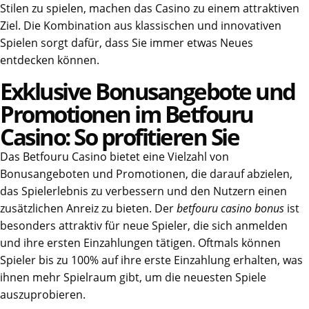
Stilen zu spielen, machen das Casino zu einem attraktiven
Ziel. Die Kombination aus klassischen und innovativen
Spielen sorgt dafür, dass Sie immer etwas Neues
entdecken können.
Exklusive Bonusangebote und
Promotionen im Betfouru
Casino: So profitieren Sie
Das Betfouru Casino bietet eine Vielzahl von
Bonusangeboten und Promotionen, die darauf abzielen,
das Spielerlebnis zu verbessern und den Nutzern einen
zusätzlichen Anreiz zu bieten. Der
betfouru casino bonus
ist
besonders attraktiv für neue Spieler, die sich anmelden
und ihre ersten Einzahlungen tätigen. Oftmals können
Spieler bis zu 100% auf ihre erste Einzahlung erhalten, was
ihnen mehr Spielraum gibt, um die neuesten Spiele
auszuprobieren.