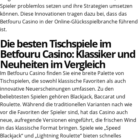
Spieler problemlos setzen und ihre Strategien umsetzen
können. Diese Innovationen tragen dazu bei, dass das
Betfouru Casino in der Online-Glücksspielbranche führend
ist.
Die besten Tischspiele im
Betfouru Casino: Klassiker und
Neuheiten im Vergleich
Im Betfouru Casino finden Sie eine breite Palette von
Tischspielen, die sowohl klassische Favoriten als auch
innovative Neuerscheinungen umfassen. Zu den
beliebtesten Spielen gehören Blackjack, Baccarat und
Roulette. Während die traditionellen Varianten nach wie
vor die Favoriten der Spieler sind, hat das Casino auch
neue, aufregende Versionen eingeführt, die frischen Wind
in das klassische Format bringen. Spiele wie „Speed
Blackjack“ und „Lightning Roulette“ bieten schnelles