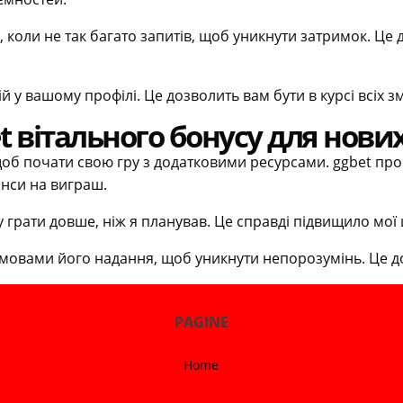
і, коли не так багато запитів, щоб уникнути затримок. 
 у вашому профілі. Це дозволить вам бути в курсі всіх зм
 вітального бонусу для нових
об почати свою гру з додатковими ресурсами. ggbet проп
нси на виграш.
гу грати довше, ніж я планував. Це справді підвищило мо
мовами його надання, щоб уникнути непорозумінь. Це 
PAGINE
Home