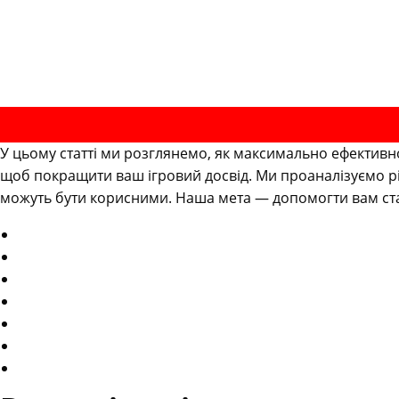
У цьому статті ми розглянемо, як максимально ефектив
щоб покращити ваш ігровий досвід. Ми проаналізуємо різн
можуть бути корисними. Наша мета — допомогти вам стати
Важливість підтримки для гравців ggbet
Як правильно звертатися до служби підтримки ggbet
Використання ggbet додатка для підвищення зручност
Часті питання та відповіді про ggbet
Відгуки ggbet: що кажуть інші гравці
Поради щодо оптимізації ggbet виведення коштів
Переваги використання ggbet вітального бонусу