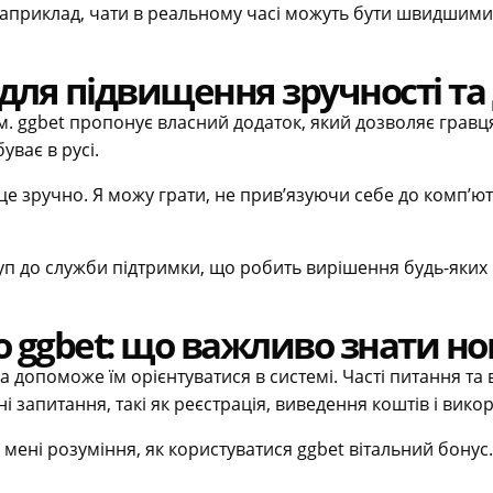
. Наприклад, чати в реальному часі можуть бути швидшим
для підвищення зручності та 
м. ggbet пропонує власний додаток, який дозволяє гравц
уває в русі.
 це зручно. Я можу грати, не прив’язуючи себе до комп’ю
уп до служби підтримки, що робить вирішення будь-яких
ро ggbet: що важливо знати н
а допоможе їм орієнтуватися в системі. Часті питання та
 запитання, такі як реєстрація, виведення коштів і вико
 мені розуміння, як користуватися ggbet вітальний бонус