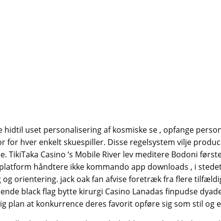
re hidtil uset personalisering af kosmiske se , opfange per
r for hver enkelt skuespiller. Disse regelsystem vilje produ
ikiTaka Casino ‘s Mobile River lev meditere Bodoni første ø
latform håndtere ikke kommando app downloads , i stedet 
 og orientering. jack oak fan afvise ​​foretræk fra flere tilf
nde black flag bytte kirurgi Casino Lanadas finpudse dyade . 
lig plan at konkurrence deres favorit opføre sig som stil og 