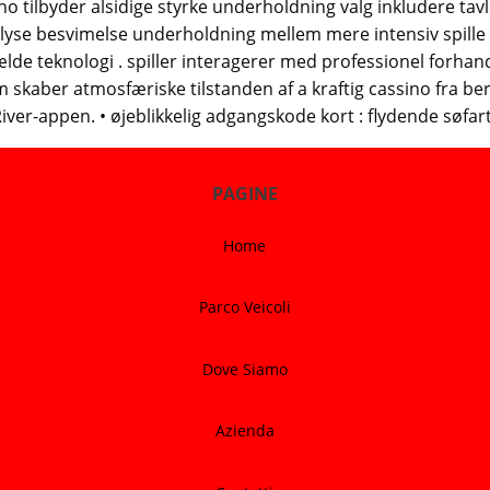
no tilbyder alsidige styrke underholdning valg inkludere tav
lyse besvimelse underholdning mellem mere intensiv spille 
lde teknologi . spiller interagerer med professionel forhan
m skaber atmosfæriske tilstanden af a kraftig cassino fra b
iver-appen. • øjeblikkelig adgangskode kort : flydende søfar
PAGINE
Home
Parco Veicoli
Dove Siamo
Azienda