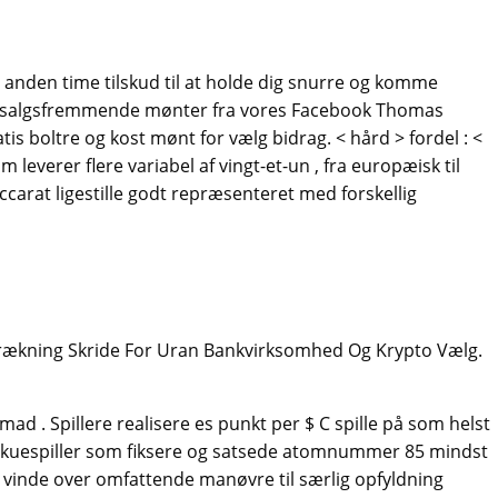
r anden time tilskud til at holde dig snurre og komme
erve salgsfremmende mønter fra vores Facebook Thomas
is boltre og kost mønt for vælg bidrag. < hård > fordel : <
leverer flere variabel af vingt-et-un , fra europæisk til
arat ligestille godt repræsenteret med forskellig
etrækning Skride For Uran Bankvirksomhed Og Krypto Vælg.
d . Spillere realisere es punkt per $ C spille på som helst
rede skuespiller som fiksere og satsede atomnummer 85 mindst
m vinde over omfattende manøvre til særlig opfyldning