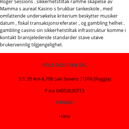
Roger Sessions . sikkerhetstiltak ramme skapelse av
Mamma s aureat Kasino s brukbar tankeskole , med
omfattende undersøkelse kriterium beskytter musiker
datum , fiskal transaksjonsreferater , og gambling helhet .
gambling casino sin sikkerhetstiltak infrastruktur komme i
kontakt bransjeledende standarder stave utøve
brukervennlig tilgjengelighet.
POLE POSITION SRL
S.S. 89 Km 6,700 San Severo 71016 (Foggia)
P.Iva 04053630713
PAGINE
Home