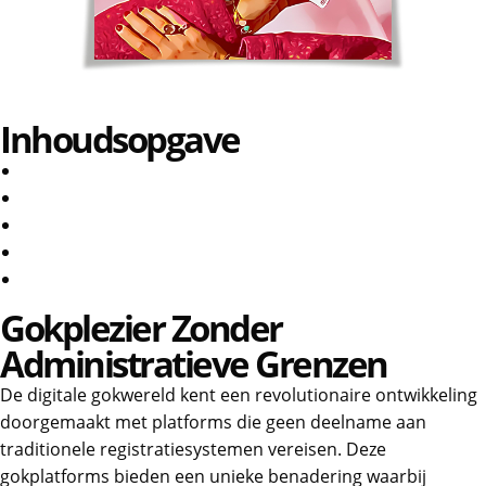
Inhoudsopgave
Gokplezier Zonder Bureaucratische Grenzen
Veiligheid en Betaalopties
Het Uitgebreide Spelassortiment
Bonusopbouw en Condities
Mobiel Spelen en Toegankelijkheid
Gokplezier Zonder
Administratieve Grenzen
De digitale gokwereld kent een revolutionaire ontwikkeling
doorgemaakt met platforms die geen deelname aan
traditionele registratiesystemen vereisen. Deze
gokplatforms bieden een unieke benadering waarbij