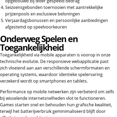
opgebouwd bij ieder gespeeld bedrag
Seizoensgebonden toernooien met aantrekkelijke
prijzenpools en exclusieve beloningen
Verjaardagsbonussen en persoonlijke aanbiedingen
afgestemd op speelvoorkeuren
Onderweg Spelen en
Toegankelijkheid
Toegankelijkheid via mobile apparaten is voorop in onze
technische evolutie. De responsieve webapplicatie past
zich vloeiend aan aan verschillende schermformaten en
operating systems, waardoor identieke spelervaring
verzekerd wordt op smartphones en tablets.
Performance op mobile netwerken zijn verbeterd om zelfs
bij wisselende internetsnelheden vlot te functioneren.
Games starten snel en behouden hun grafische kwaliteit,
terwijl het batterijverbruik geminimaliseerd blijft door