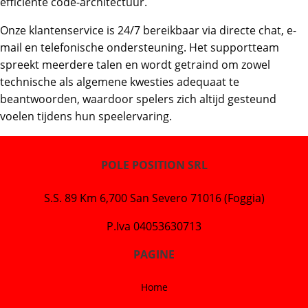
efficiënte code-architectuur.
Onze klantenservice is 24/7 bereikbaar via directe chat, e-
mail en telefonische ondersteuning. Het supportteam
spreekt meerdere talen en wordt getraind om zowel
technische als algemene kwesties adequaat te
beantwoorden, waardoor spelers zich altijd gesteund
voelen tijdens hun speelervaring.
POLE POSITION SRL
S.S. 89 Km 6,700 San Severo 71016 (Foggia)
P.Iva 04053630713
PAGINE
Home