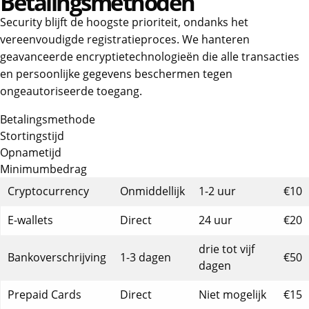
Betalingsmethoden
Security blijft de hoogste prioriteit, ondanks het
vereenvoudigde registratieproces. We hanteren
geavanceerde encryptietechnologieën die alle transacties
en persoonlijke gegevens beschermen tegen
ongeautoriseerde toegang.
Betalingsmethode
Stortingstijd
Opnametijd
Minimumbedrag
Cryptocurrency
Onmiddellijk
1-2 uur
€10
E-wallets
Direct
24 uur
€20
drie tot vijf
Bankoverschrijving
1-3 dagen
€50
dagen
Prepaid Cards
Direct
Niet mogelijk
€15