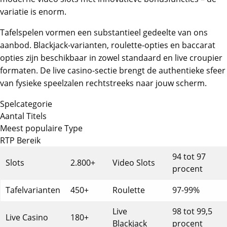
variatie is enorm.
Tafelspelen vormen een substantieel gedeelte van ons
aanbod. Blackjack-varianten, roulette-opties en baccarat
opties zijn beschikbaar in zowel standaard en live croupier
formaten. De live casino-sectie brengt de authentieke sfeer
van fysieke speelzalen rechtstreeks naar jouw scherm.
Spelcategorie
Aantal Titels
Meest populaire Type
RTP Bereik
94 tot 97
Slots
2.800+
Video Slots
procent
Tafelvarianten
450+
Roulette
97-99%
Live
98 tot 99,5
Live Casino
180+
Blackjack
procent